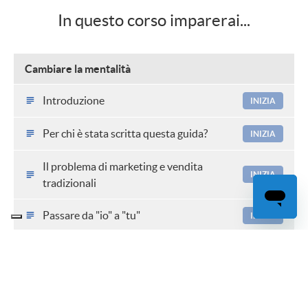
In questo corso imparerai...
Cambiare la mentalità
Introduzione
INIZIA
Per chi è stata scritta questa guida?
INIZIA
Il problema di marketing e vendita
INIZIA
tradizionali
Passare da "io" a "tu"
INIZIA
Vendita etica
INIZIA
Dimostrare la propria professionalità
INIZIA